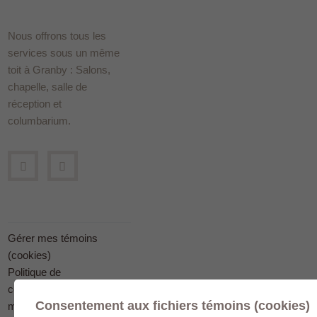
Nous offrons tous les
services sous un même
toit à Granby : Salons,
chapelle, salle de
réception et
columbarium.
Gérer mes témoins
(cookies)
Politique de
confidentialité en
Consentement aux fichiers témoins (cookies)
matière