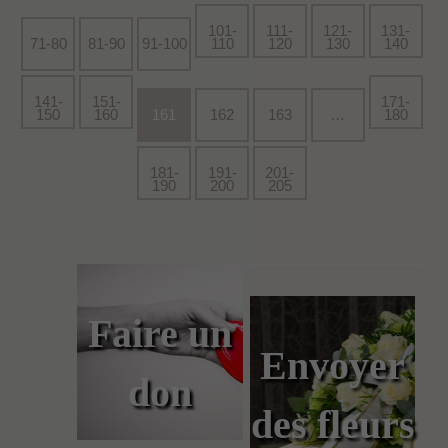
101-
111-
121-
131-
71-80
81-90
91-100
110
120
130
140
141-
151-
171-
150
160
161
162
163
…
180
181-
191-
201-
190
200
205
Faire un
Envoyer
don
des fleurs