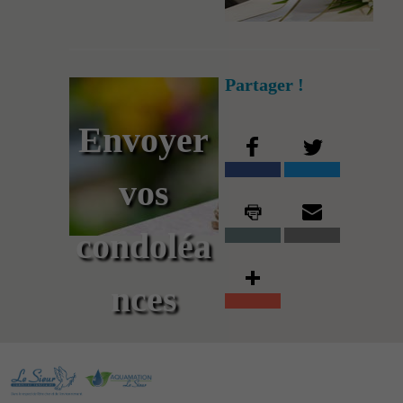
Partager !
Envoyer
vos
condoléa
nces