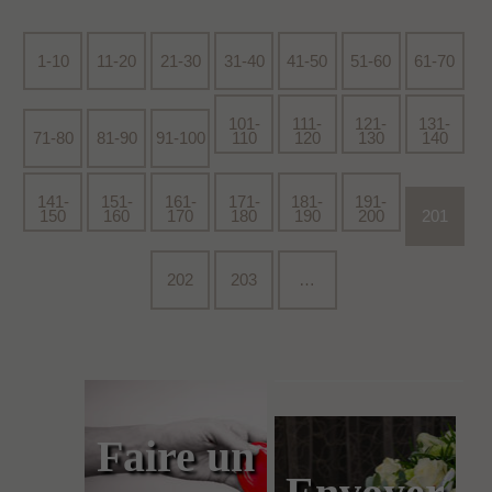
1-10
11-20
21-30
31-40
41-50
51-60
61-70
101-
111-
121-
131-
71-80
81-90
91-100
110
120
130
140
141-
151-
161-
171-
181-
191-
150
160
170
180
190
200
201
202
203
…
Faire un