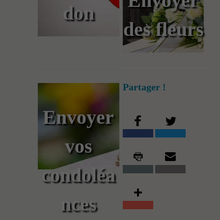
Envoyer
don
des fleurs
Partager !
Envoyer
vos
condoléa
nces