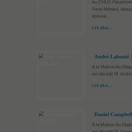
Au CHUS Fleurimont,
René Ménard, époux
épouse...
Lire plus...
André Labonté 
À la Maison Au Diapa
est décédé M. André
Lire plus...
Daniel Campbell
À la Maison Au Diapa
est décédé M. Daniel