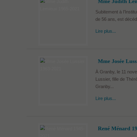
Mme Judith Lem
Subitement à l’Instit
de 56 ans, est décé
Lire plus...
Mme Josée Luss
À Granby, le 11 nov
Lussier, fille de Th
Granby...
Lire plus...
René Ménard 19