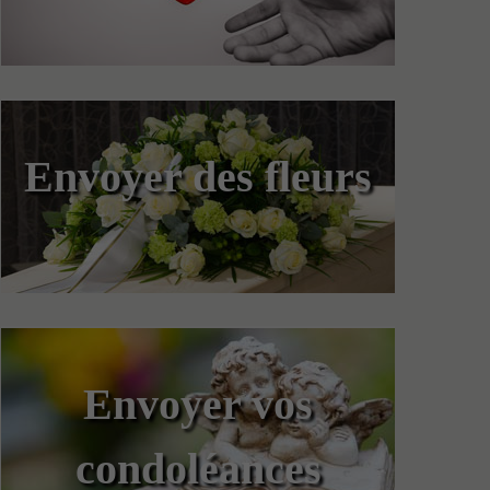
Envoyer des fleurs
Envoyer vos
condoléances