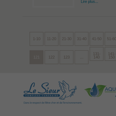
Lire plus...
1-10
11-20
21-30
31-40
41-50
51-6
131-
141-
121
122
123
…
140
150