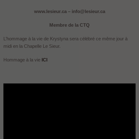
www.lesieur.ca – info@lesieur.ca
Membre de la CTQ
L’hommage à la vie de Krystyna sera célébré ce même jour à
midi en la Chapelle Le Sieur.
Hommage à la vie
ICI