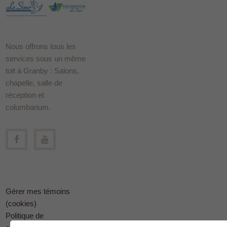
Nous offrons tous les
services sous un même
toit à Granby : Salons,
chapelle, salle de
réception et
columbarium.
Gérer mes témoins
(cookies)
Politique de