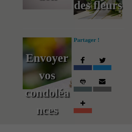
des fleurs
Partager !
Envoyer
vos
condoléa
nces