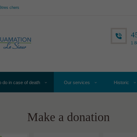
êtres chers
4
1 8
 do in case of death
Our services
Historic
Make a donation