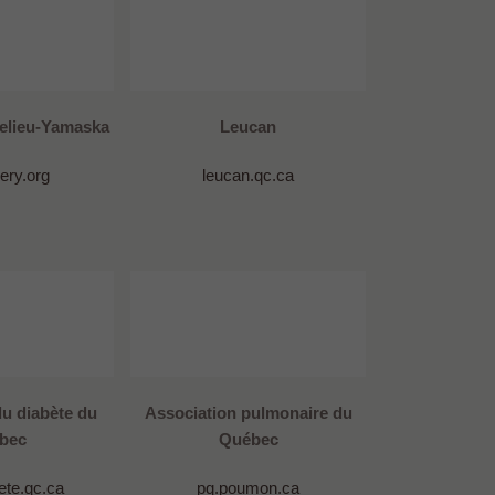
helieu-Yamaska
Leucan
ery.org
leucan.qc.ca
du diabète du
Association pulmonaire du
bec
Québec
ete.qc.ca
pq.poumon.ca