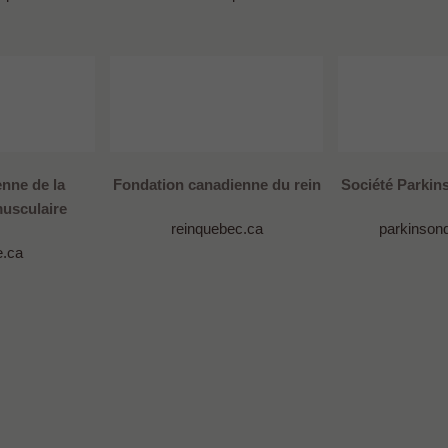
nne de la
Fondation canadienne du rein
Société Parki
usculaire
reinquebec.ca
parkinson
.ca