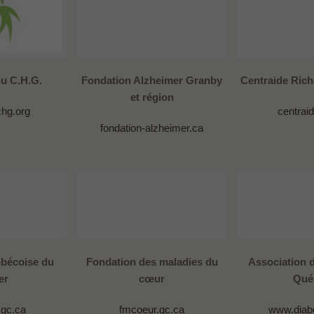
u C.H.G.
Fondation Alzheimer Granby
Centraide Ric
et région
chg.org
centraid
fondation-alzheimer.ca
ébécoise du
Fondation des maladies du
Association 
er
cœur
Qué
qc.ca
fmcoeur.qc.ca
www.diab