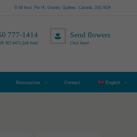
60 boul. Pie IX, Granby, Québec, Canada, J2G 9G9
50 777-1414
Send flowers
88 367-8471 (toll free)
Click here!
Ressources
Contact
English