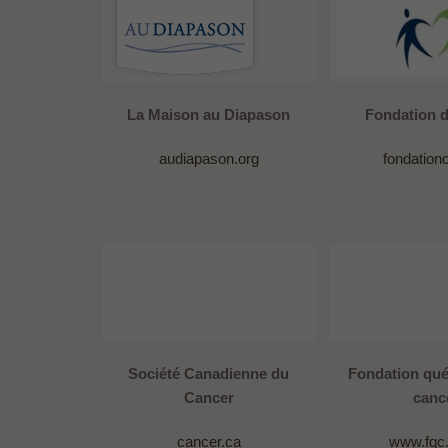
La Maison au Diapason
Fondation d
audiapason.org
fondation
Société Canadienne du
Fondation qu
Cancer
canc
cancer.ca
www.fqc.