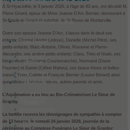
Aquamation
À St-Hyacinthe, le 9 janvier 2026, à l’âge de 83 ans, est décédé M.
Pierre Girard, époux de Mme Jeanne D’Arc Bernier, demeurant à
St-Basile-le-Grand et autrefois de St-Bruno de Montarville.
Quoi faire en cas de décès
Outre son épouse Jeanne D’Arc, il laisse dans le deuil ses
enfants: Chantal (André Ledoux), Danielle (Michel Pitre), ses
Condoléances
Nos services
petits-enfants: Marc-Antoine, Olivier, Roxanne et Pierre-
Alexandre, ses arrière-petits-enfants: Clara, Théo et Noah, ses
Faire un don
Produits
frères: André (Suzanne Courtemanche), Normand (Diane
Historique
Fournier) et Daniel (Céline Maheu), ses beaux-frères et belles-
Offrir des fleurs
sœurs: Yvon, Colette et François Bernier (Louise Bérard) ainsi
Nos installations
Les Le Sieur innovent
que plusieurs neveux, nièces, autres parents et amis.
Ressources
Arrangements préalables
L’Aquamation a eu lieu au Bio-Crématorium Le Sieur de
Les fondateurs
Hébergement
Granby.
Contact
Assurances décès
Équipe
La famille recevra les témoignages de sympathie à compter
de 13 heures, le samedi 24 janvier 2026, journée de la
Français
Évaluation des services Le Sieur
cérémonie au Complexe Funéraire Le Sieur de Granby:
Dans les médias