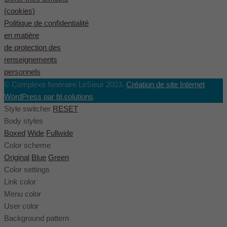
(cookies)
Politique de confidentialité
en matière
de protection des
renseignements
personnels
© Complexe funéraire LeSieur 2023.
Création de site Internet
WordPress par bl.solutions
.
Style switcher
RESET
Body styles
Boxed
Wide
Fullwide
Color scheme
Original
Blue
Green
Color settings
Link color
Menu color
User color
Background pattern