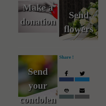
Make a
Send
donation
flowers
Share !
Send
your
condolen