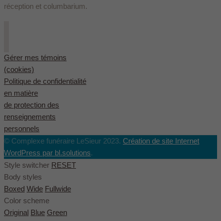
réception et columbarium.
Gérer mes témoins
(cookies)
Politique de confidentialité
en matière
de protection des
renseignements
personnels
© Complexe funéraire LeSieur 2023.
Création de site Internet
WordPress par bl.solutions
.
Style switcher
RESET
Body styles
Boxed
Wide
Fullwide
Color scheme
Original
Blue
Green