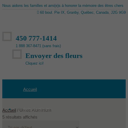
Nous aidons les familles et ami(e)s à honorer la mémoire des êtres chers
60 boul. Pie IX, Granby, Québec, Canada, J2G 9G9
450 777-1414
1 888 367-8471 (sans frais)
Envoyer des fleurs
Cliquez ici!
Accueil
Avis de décès
Accueil
/ Urnes Aluminium
5 résultats affichés