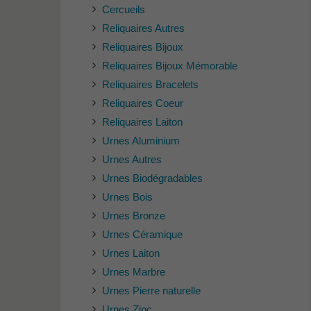
Cercueils
Reliquaires Autres
Reliquaires Bijoux
Reliquaires Bijoux Mémorable
Reliquaires Bracelets
Reliquaires Coeur
Reliquaires Laiton
Urnes Aluminium
Urnes Autres
Urnes Biodégradables
Urnes Bois
Urnes Bronze
Urnes Céramique
Urnes Laiton
Urnes Marbre
Urnes Pierre naturelle
Urnes Zinc