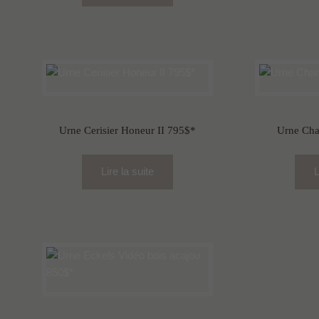
Urne Cerisier Honeur II 795$*
Urne Cha
Lire la suite
L