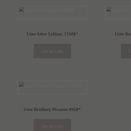
Urne Arbre Leblanc 1350$*
Urne Boi
Lire la suite
L
Urne Bradbury Pécanier 895$*
Lire la suite