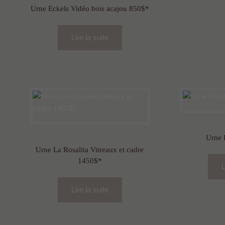
Urne Eckels Vidéo bois acajou 850$*
Lire la suite
Urne 
Urne La Rosalita Vitreaux et cadre
1450$*
L
Lire la suite