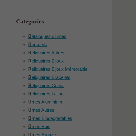
Categories
Catalogues d'urnes
Cercueils
Reliquaires Autres
Reliquaires Bijoux
Reliquaires Bijoux Mémorable
Reliquaires Bracelets
Reliquaires Coeur
Reliquaires Laiton
Urnes Aluminium
Urnes Autres
Urnes Biodégradables
Urnes Bois
Urnes Bronze