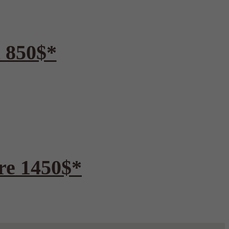
u 850$*
dre 1450$*