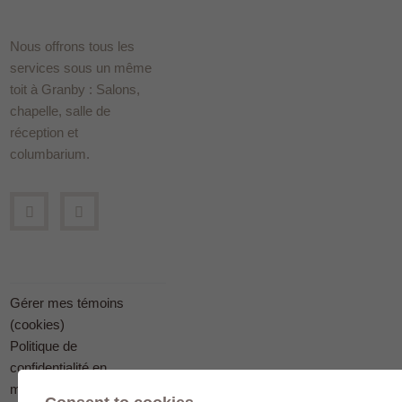
Nous offrons tous les
services sous un même
toit à Granby : Salons,
chapelle, salle de
réception et
columbarium.
Gérer mes témoins
(cookies)
Politique de
confidentialité en
matière