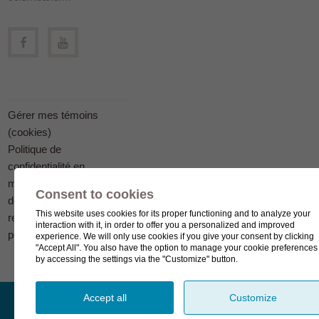
Gérer mes témoins
(cookies)
Politique de
confidentialité en
matière
Consent to cookies
de protection des
This website uses cookies for its proper functioning and to analyze your
renseignements
interaction with it, in order to offer you a personalized and improved
personnels
experience. We will only use cookies if you give your consent by clicking
"Accept All". You also have the option to manage your cookie preferences
by accessing the settings via the "Customize" button.
Accept all
Customize
© Complexe funéraire LeSieur 2023.
Création de site Internet