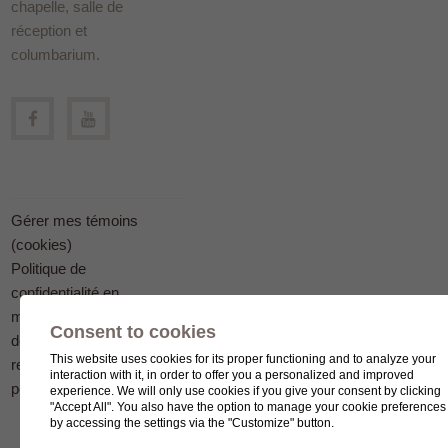
chapelle, salle de
réception et
columbarium.
Gérer mes témoins
(cookies)
Politique de
confidentialité en
matière
Consent to cookies
de protection des
This website uses cookies for its proper functioning and to analyze your
renseignements
interaction with it, in order to offer you a personalized and improved
personnels
experience. We will only use cookies if you give your consent by clicking
"Accept All". You also have the option to manage your cookie preferences
by accessing the settings via the "Customize" button.