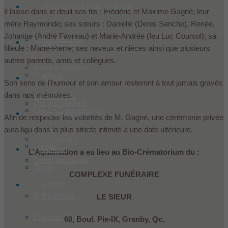
What to do in case of death
Il laisse dans le deuil ses fils : Frédéric et Maxime Gagné; leur
mère Raymonde; ses sœurs : Danielle (Denis Sanche), Renée,
Johanne (André Favreau) et Marie-Andrée (feu Luc Coursol); sa
Condoleances
Our services
filleule : Marie-Pierre; ses neveux et nièces ainsi que plusieurs
autres parents, amis et collègues.
Make a donation
Products
Historic
Son sens de l’humour et son amour resteront à tout jamais gravés
dans nos mémoires.
Offer flowers
Our installations
Les Le Sieur innovent
Ressources
Afin de respecter les volontés de M. Gagné, une cérémonie privée
aura lieu dans la plus stricte intimité à une date ultérieure.
Prearranged
The founders
Lodging
Contact
L’Aquamation a eu lieu au Bio-Crématorium du :
Death insurance
Team
COMPLEXE FUNÉRAIRE
English
In the media
LE SIEUR
Français
(
French
)
60, Boul. Pie-IX, Granby, Qc,