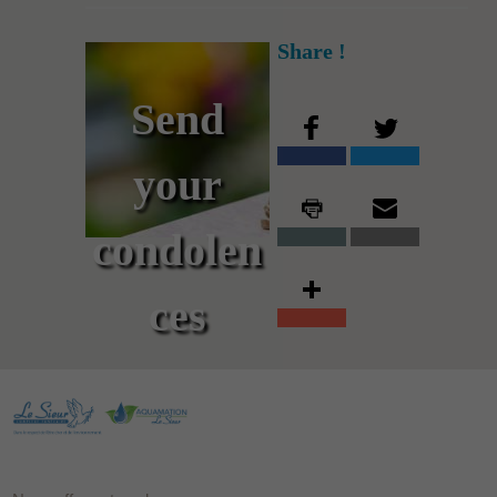
Share !
Send
your
condolen
ces