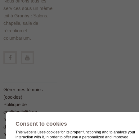
Nous offrons tous les
services sous un même
toit à Granby : Salons,
chapelle, salle de
réception et
columbarium.
Gérer mes témoins
(cookies)
Politique de
confidentialité en
matière
Consent to cookies
de protection des
This website uses cookies for its proper functioning and to analyze your
renseignements
interaction with it, in order to offer you a personalized and improved