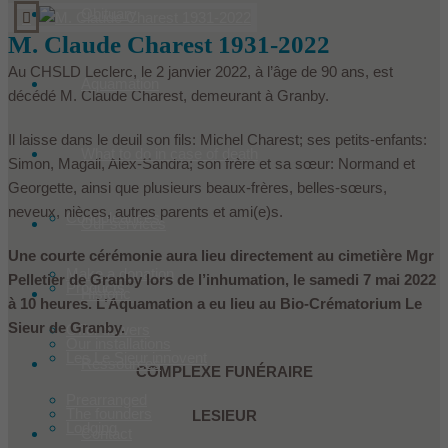
Obituary
M. Claude Charest 1931-2022
Au CHSLD Leclerc, le 2 janvier 2022, à l’âge de 90 ans, est
Aquamation
décédé M. Claude Charest, demeurant à Granby.
Il laisse dans le deuil son fils: Michel Charest; ses petits-enfants:
What to do in case of death
Simon, Magali, Alex-Sandra; son frère et sa sœur: Normand et
Georgette, ainsi que plusieurs beaux-frères, belles-sœurs,
neveux, nièces, autres parents et ami(e)s.
Condoleances
Our services
Une courte cérémonie aura lieu directement au cimetière Mgr
Make a donation
Pelletier de Granby lors de l’inhumation, le samedi 7 mai 2022
Products
Historic
à 10 heures. L’Aquamation a eu lieu au Bio-Crématorium Le
Sieur de Granby.
Offer flowers
Our installations
Les Le Sieur innovent
Ressources
COMPLEXE FUNÉRAIRE
Prearranged
The founders
LESIEUR
Lodging
Contact