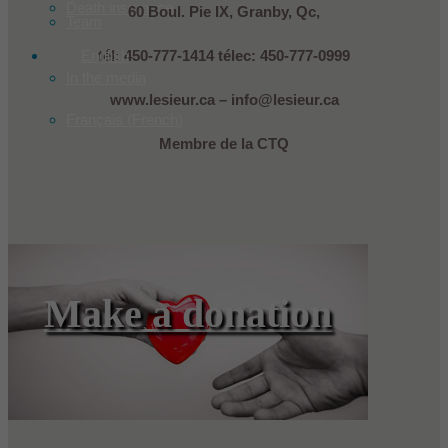
Death insurance
60 Boul. Pie IX, Granby, Qc,
Team
English
tél: 450-777-1414 télec: 450-777-0999
In the media
www.lesieur.ca – info@lesieur.ca
Français
(
French
)
Membre de la CTQ
Make a donation