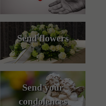
Send flowers
Send your
condolences