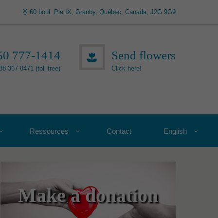
60 boul. Pie IX, Granby, Québec, Canada, J2G 9G9
50 777-1414
Send flowers
88 367-8471 (toll free)
Click here!
Ressources
Contact
English
Make a donation