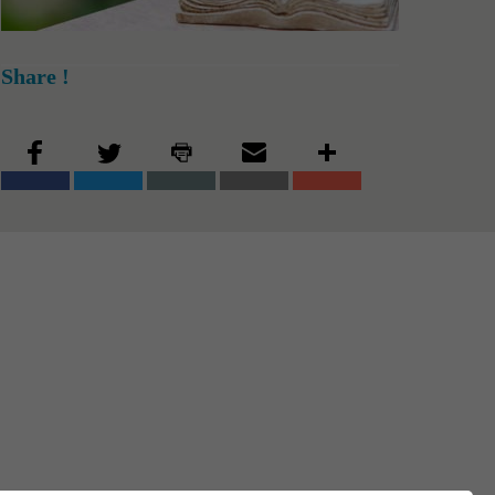
Share !