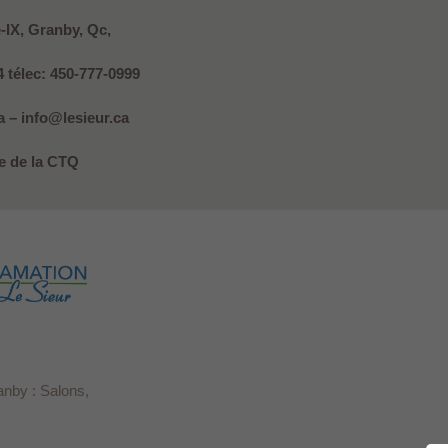
e-IX, Granby, Qc,
4 télec: 450-777-0999
 – info@lesieur.ca
 de la CTQ
anby : Salons,