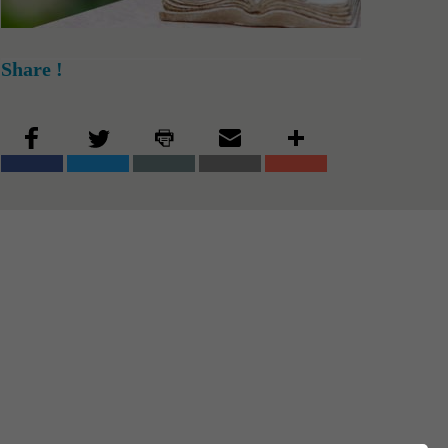
Share !