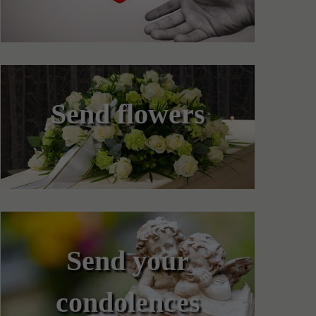
Send flowers
Send your
condolences