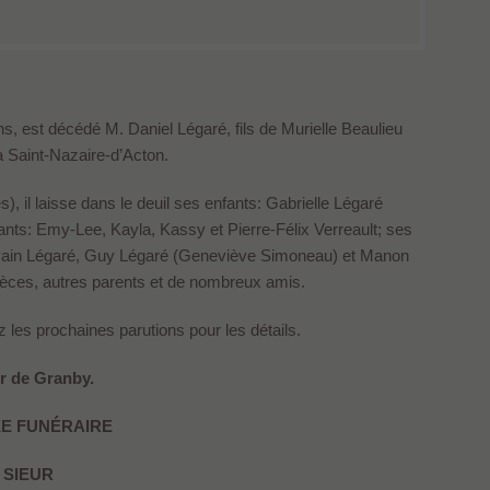
ns, est décédé M. Daniel Légaré, fils de Murielle Beaulieu
à Saint-Nazaire-d’Acton.
, il laisse dans le deuil ses enfants: Gabrielle Légaré
ants: Emy-Lee, Kayla, Kassy et Pierre-Félix Verreault; ses
lvain Légaré, Guy Légaré (Geneviève Simoneau) et Manon
ièces, autres parents et de nombreux amis.
z les prochaines parutions pour les détails.
r de Granby.
E FUNÉRAIRE
 SIEUR