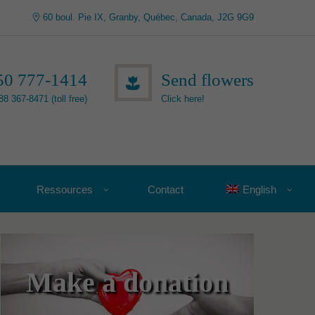
60 boul. Pie IX, Granby, Québec, Canada, J2G 9G9
50 777-1414
Send flowers
88 367-8471 (toll free)
Click here!
Ressources
Contact
English
Make a donation