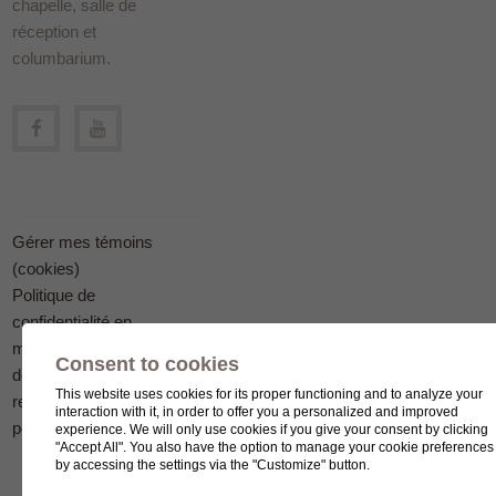
chapelle, salle de
réception et
columbarium.
Gérer mes témoins
(cookies)
Politique de
confidentialité en
matière
Consent to cookies
de protection des
This website uses cookies for its proper functioning and to analyze your
renseignements
interaction with it, in order to offer you a personalized and improved
personnels
experience. We will only use cookies if you give your consent by clicking
"Accept All". You also have the option to manage your cookie preferences
by accessing the settings via the "Customize" button.