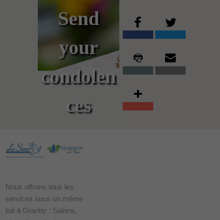
Send
your
condolen
ces
Nous offrons tous les
services sous un même
toit à Granby : Salons,