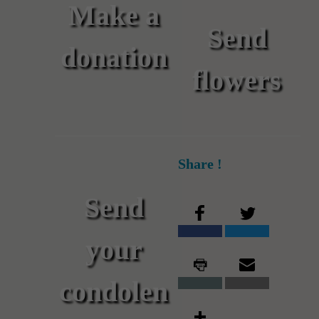
Make a
Send
donation
flowers
Share !
Send
your
condolen