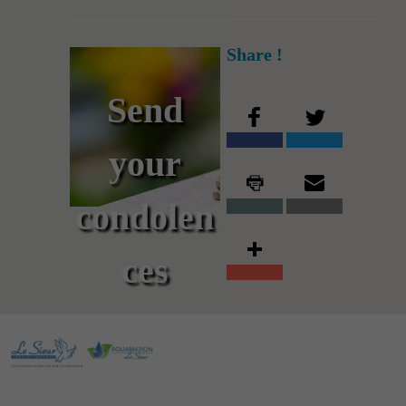
Share !
Send
your
condolen
ces