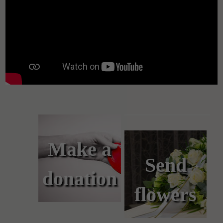
Make a
Send
donation
flowers