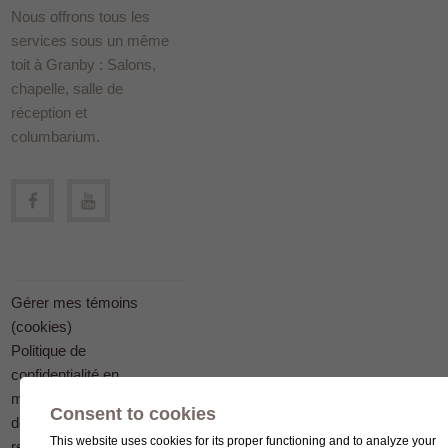
Nous offrons tous les
services sous un même
toit à Granby : Salons,
chapelle, salle de
réception et
columbarium.
Gérer mes témoins
(cookies)
Politique de
confidentialité en
matière
Consent to cookies
de protection des
This website uses cookies for its proper functioning and to analyze your
renseignements