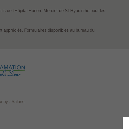
sifs de l’Hôpital Honoré Mercier de St-Hyacinthe pour les
t appréciés. Formulaires disponibles au bureau du
anby : Salons,