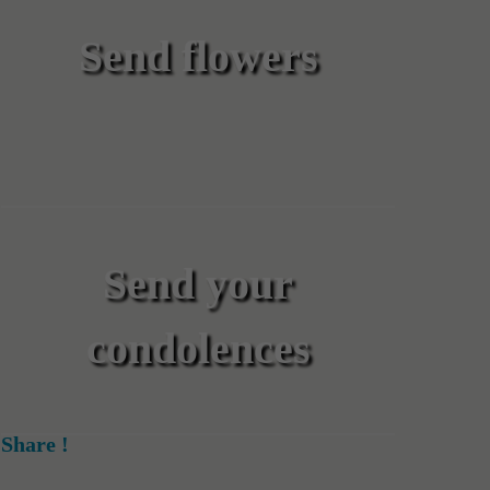
Send flowers
Send your
condolences
Share !