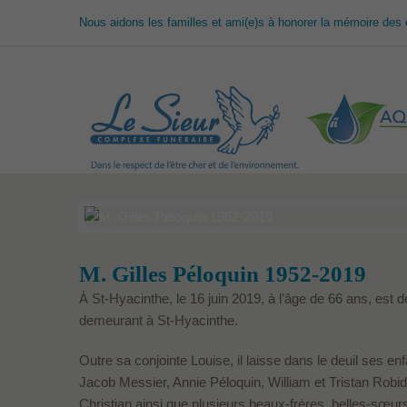
Nous aidons les familles et ami(e)s à honorer la mémoire des 
M. Gilles Péloquin 1952-2019
À St-Hyacinthe, le 16 juin 2019, à l’âge de 66 ans, est 
demeurant à St-Hyacinthe.
Outre sa conjointe Louise, il laisse dans le deuil ses en
Jacob Messier, Annie Péloquin, William et Tristan Robid
Christian ainsi que plusieurs beaux-frères, belles-sœur