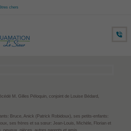
êtres chers
décédé M. Gilles Péloquin, conjoint de Louise Bédard,
fants: Bruce, Anick (Patrick Robidoux), ses petits-enfants:
oux, ses frères et sa sœur: Jean-Louis, Michèle, Florian et
s, neveux, nièces, autres parents et amis.