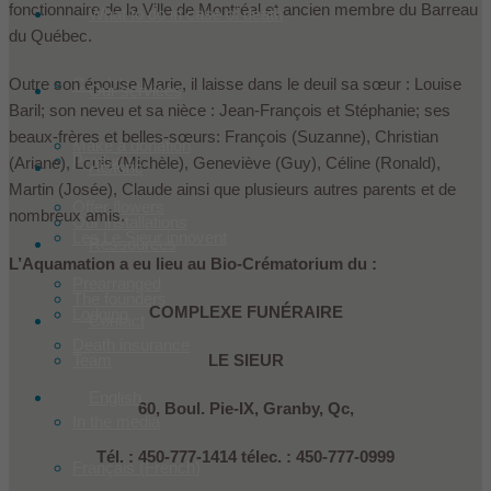
fonctionnaire de la Ville de Montréal et ancien membre du Barreau
What to do in case of death
du Québec.
Outre son épouse Marie, il laisse dans le deuil sa sœur : Louise
Condoleances
Our services
Baril; son neveu et sa nièce : Jean-François et Stéphanie; ses
beaux-frères et belles-sœurs: François (Suzanne), Christian
Make a donation
Products
(Ariane), Louis (Michèle), Geneviève (Guy), Céline (Ronald),
Historic
Martin (Josée), Claude ainsi que plusieurs autres parents et de
Offer flowers
nombreux amis.
Our installations
Les Le Sieur innovent
Ressources
L’Aquamation a eu lieu au Bio-Crématorium du :
Prearranged
The founders
COMPLEXE FUNÉRAIRE
Lodging
Contact
Death insurance
LE SIEUR
Team
English
60, Boul. Pie-IX, Granby, Qc,
In the media
Tél. : 450-777-1414 télec. : 450-777-0999
Français
(
French
)