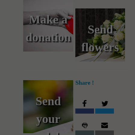
Make a
Send
donation
flowers
Share !
Send
your