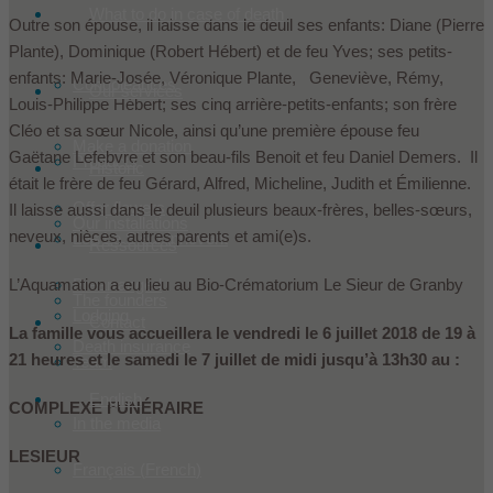
What to do in case of death
Outre son épouse, il laisse dans le deuil ses enfants: Diane (Pierre
Plante), Dominique (Robert Hébert) et de feu Yves; ses petits-
enfants: Marie-Josée, Véronique Plante, Geneviève, Rémy,
Condoleances
Our services
Louis-Philippe Hébert; ses cinq arrière-petits-enfants; son frère
Cléo et sa sœur Nicole, ainsi qu’une première épouse feu
Make a donation
Gaëtane Lefebvre et son beau-fils Benoit et feu Daniel Demers. Il
Products
Historic
était le frère de feu Gérard, Alfred, Micheline, Judith et Émilienne.
Offer flowers
Il laisse aussi dans le deuil plusieurs beaux-frères, belles-sœurs,
Our installations
neveux, nièces, autres parents et ami(e)s.
Les Le Sieur innovent
Ressources
L’Aquamation a eu lieu au Bio-Crématorium Le Sieur de Granby
Prearranged
The founders
Lodging
Contact
La famille vous accueillera le vendredi le 6 juillet 2018 de 19 à
Death insurance
21 heures et le samedi le 7 juillet de midi jusqu’à 13h30 au :
Team
English
COMPLEXE FUNÉRAIRE
In the media
LESIEUR
Français
(
French
)