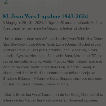
M. Jean Yves Lapalme 1943-2024
À Magog, le 29 juillet 2024, à l’âge de 80 ans, est décédé M. Jean
Yves Lapalme, demeurant à Magog, autrefois de Granby.
Il laisse dans le deuil ses enfants : Nicole (Yvan Robitaille), Diane
(Éric Ste-Croix), Lise (Gilles Ash), Lucie (Gaetan Goulet) et Jean
(Nathalie Renaud); ses petits-enfants: Jean-Sébastien, David,
Isabelle, Cynthia, Alexandre, Stéphanie, Sara, Maxime et Tiffany;
ses arrière-petits-enfants: Adèle, Francis, Abby, Léonie, Émilie et
Victoria; sa sœur Yvette et son frère Guy (Camille Caron). Il
laisse aussi dans le deuil les enfants de sa défunte conjointe
Ghislaine Bélanger, Mélanie et Dany Gingues ainsi que plusieurs
cousins, cousines, neveux, nièces et amis.
Il était le fils de feu Hervé Lapalme et de feu Évangéline Lamothe,
le frère de feu Marcel, feu Raymond et feu Normand Lapalme.