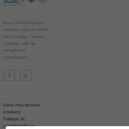
Nous offrons tous les
services sous un même
toit à Granby : Salons,
chapelle, salle de
réception et
columbarium.
Gérer mes témoins
(cookies)
Politique de
confidentialité en