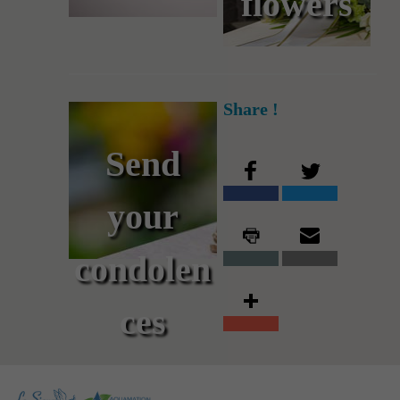
flowers
Share !
Send
your
condolen
ces