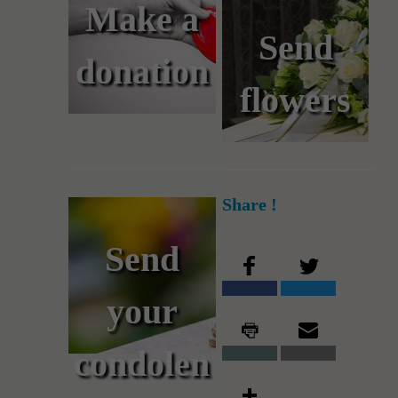
Make a
Send
donation
flowers
Share !
Send
your
condolen