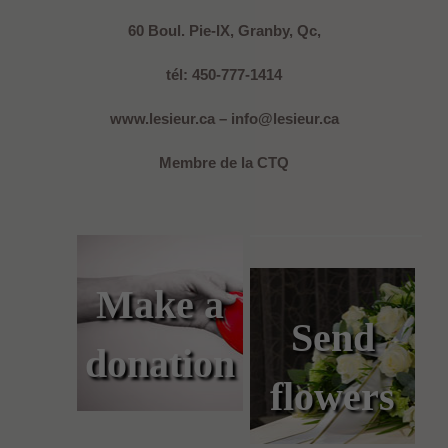
60 Boul. Pie-IX, Granby, Qc,
tél: 450-777-1414
www.lesieur.ca – info@lesieur.ca
Membre de la CTQ
Make a
Send
donation
flowers