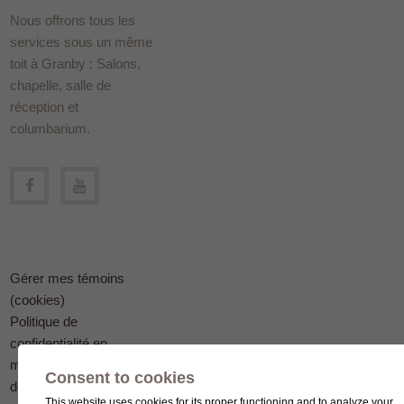
Nous offrons tous les
services sous un même
toit à Granby : Salons,
chapelle, salle de
réception et
columbarium.
Gérer mes témoins
(cookies)
Politique de
confidentialité en
matière
Consent to cookies
de protection des
This website uses cookies for its proper functioning and to analyze your