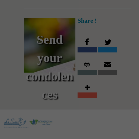
Share !
Send
your
condolen
ces