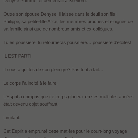
Denyse Pommet et demeurait à Shefford.
Outre son épouse Denyse, il laisse dans le deuil son fils :
Philippe; sa petite-fille Alice; les membres proches et éloignés de
sa famille ainsi que de nombreux amis et ex-collègues.
Tu es poussière, tu retourneras poussière… poussière d’étoiles!
IL EST PARTI
Il nous a quittés de son plein gré? Pas tout à fait…
Le corps l’a incité à le faire.
L’Esprit a compris que ce corps glorieux en ses multiples années
était devenu objet souffrant.
Limitant.
Cet Esprit a emprunté cette matière pour le court-long voyage