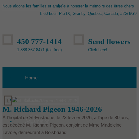
Nous aidons les familles et ami(e)s à honorer la mémoire des êtres chers
60 boul. Pie IX, Granby, Québec, Canada, J2G 9G9
450 777-1414
Send flowers
1 888 367-8471 (toll free)
Click here!
Home
Obituary
M. Richard Pigeon 1946-2026
À l’hôpital de St-Eustache, le 23 février 2026, à l’âge de 80 ans,
Aquamation
est décédé M. Richard Pigeon, conjoint de Mme Madeleine
Lavoie, demeurant à Boisbriand.