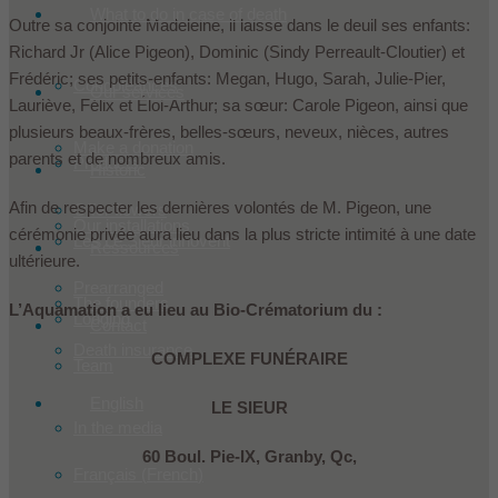
What to do in case of death
Outre sa conjointe Madeleine, il laisse dans le deuil ses enfants:
Richard Jr (Alice Pigeon), Dominic (Sindy Perreault-Cloutier) et
Frédéric; ses petits-enfants: Megan, Hugo, Sarah, Julie-Pier,
Condoleances
Our services
Lauriève, Félix et Éloi-Arthur; sa sœur: Carole Pigeon, ainsi que
plusieurs beaux-frères, belles-sœurs, neveux, nièces, autres
Make a donation
parents et de nombreux amis.
Products
Historic
Afin de respecter les dernières volontés de M. Pigeon, une
Offer flowers
Our installations
cérémonie privée aura lieu dans la plus stricte intimité à une date
Les Le Sieur innovent
Ressources
ultérieure.
Prearranged
The founders
L’Aquamation a eu lieu au Bio-Crématorium du :
Lodging
Contact
Death insurance
COMPLEXE FUNÉRAIRE
Team
English
LE SIEUR
In the media
60 Boul. Pie-IX, Granby, Qc,
Français
(
French
)