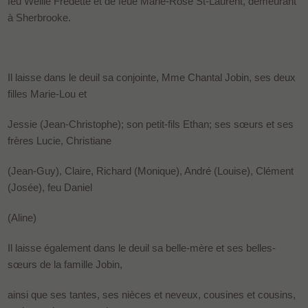
feu Wellie Fredette et de feue Marie-Rose St-Laurent, demeurant
à Sherbrooke.
Il laisse dans le deuil sa conjointe, Mme Chantal Jobin, ses deux
filles Marie-Lou et
Jessie (Jean-Christophe); son petit-fils Ethan; ses sœurs et ses
frères Lucie, Christiane
(Jean-Guy), Claire, Richard (Monique), André (Louise), Clément
(Josée), feu Daniel
(Aline)
Il laisse également dans le deuil sa belle-mère et ses belles-
sœurs de la famille Jobin,
ainsi que ses tantes, ses nièces et neveux, cousines et cousins,