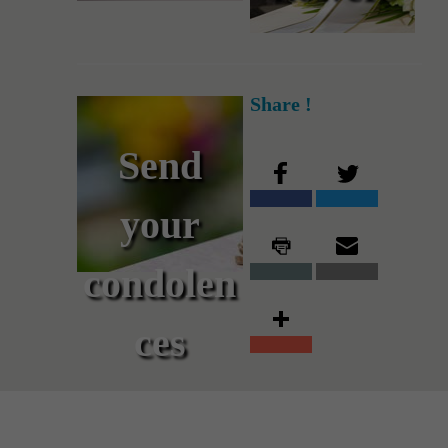
Share !
Send
your
condolen
ces