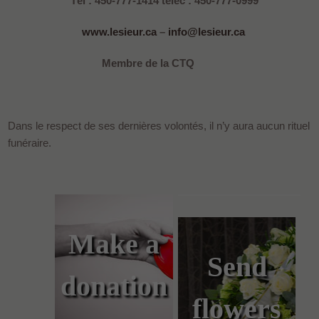
Tél : 450-777-1414 télec : 450-777-0999
www.lesieur.ca
–
info@lesieur.ca
Membre de la CTQ
Dans le respect de ses dernières volontés, il n’y aura aucun rituel
funéraire.
Make a
Send
donation
flowers