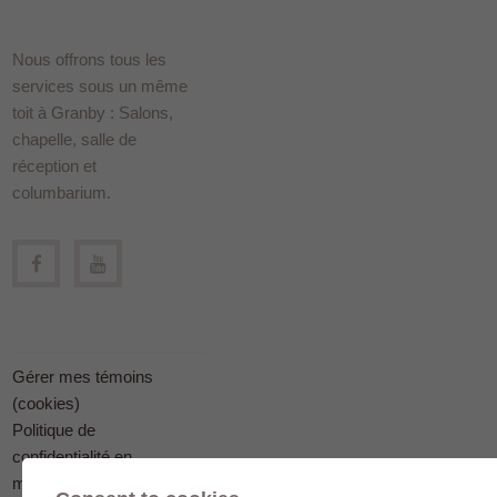
Nous offrons tous les
services sous un même
toit à Granby : Salons,
chapelle, salle de
réception et
columbarium.
Gérer mes témoins
(cookies)
Politique de
confidentialité en
matière