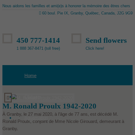
Nous aidons les familles et ami(e)s à honorer la mémoire des êtres chers
60 boul. Pie IX, Granby, Québec, Canada, J2G 9G9
450 777-1414
Send flowers
1 888 367-8471 (toll free)
Click here!
Home
Obituary
M. Ronald Proulx 1942-2020
À Granby, le 27 mai 2020, à l’âge de 77 ans, est décédé M.
Aquamation
Ronald Proulx, conjoint de Mme Nicole Girouard, demeurant à
Granby.