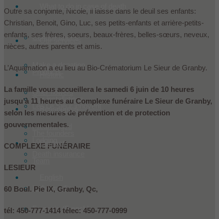
What to do in case of death
Outre sa conjointe, Nicole, il laisse dans le deuil ses enfants:
Christian, Benoit, Gino, Luc, ses petits-enfants et arrière-petits-
enfants, ses frères, soeurs, beaux-frères, belles-sœurs, neveux,
Condoleances
Our services
nièces, autres parents et amis.
Make a donation
L’Aquamation a eu lieu au Bio-Crématorium Le Sieur de Granby.
Products
Historic
La famille vous accueillera le samedi 6 juin de 10 heures
Offer flowers
Our installations
jusqu’à 11 heures
au Complexe funéraire Le Sieur de Granby,
Les Le Sieur innovent
Ressources
selon les mesures de prévention et de protection
gouvernementales.
Prearranged
The founders
Lodging
Contact
COMPLEXE FUNÉRAIRE
Death insurance
Team
LESIEUR
English
In the media
60 Boul. Pie IX, Granby, Qc,
Français
(
French
)
tél: 450-777-1414 télec: 450-777-0999