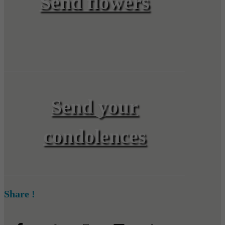
Send flowers
Send your
condolences
Share !