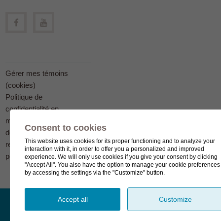
Gérer mes témoins
(cookies)
Politique de
confidentialité en
matière
Consent to cookies
de protection des
This website uses cookies for its proper functioning and to analyze your
renseignements
interaction with it, in order to offer you a personalized and improved
personnels
experience. We will only use cookies if you give your consent by clicking
"Accept All". You also have the option to manage your cookie preferences
by accessing the settings via the "Customize" button.
Accept all
Customize
© Complexe funéraire LeSieur 2023.
Création de site Internet
WordPress par bl.solutions
.