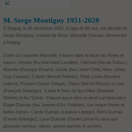
M. Serge Montigny 1951-2020
À Magog, le 18 décembre 2020, à l’âge de 69 ans, est décédé M.
Serge Montigny, conjoint de Mme. Marseille Dumais, demeurant
à Magog.
Outre sa conjointe Marseille, il laisse dans le deuil ses frères et
sœurs: Denise (feu Normand Lavallée), Clément (Nicole Dubuc),
Marielle (Georges Rivard), Gisèle (feu Lionel Côté), Aline (Jean-
Guy Couture), Colette (Benoit Pelletier), Réal, Linda (Bernard
Lebrun), Richard (Sylvie Delage), Diane (Michel Rozon) et Lise
(François Bélanger). Il était le frère de feu Gilles (Mariette
Méthot) et feu Sylvie. Il laisse aussi dans le deuil son beau-père
Roger Dumais (feu Jeanne-d’Arc Pelletier), ses beaux-frères et
belles-sœurs: Carole Dumais (Louison Lepage), Rémi Dumais
(Carole Bélanger), Lison Dumais (Daniel Lamarre) ainsi que
plusieurs neveux, nièces, autres parents et ami(e)s.