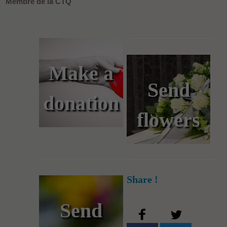
Membre de la CTQ
Make a
Send
donation
flowers
Share !
Send