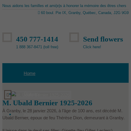
Nous aidons les familles et ami(e)s à honorer la mémoire des êtres chers
60 boul. Pie IX, Granby, Québec, Canada, J2G 9G9
450 777-1414
Send flowers
1 888 367-8471 (toll free)
Click here!
Home
Obituary
M. Ubald Bernier 1925-2026
À Granby, le 28 janvier 2026, à l’âge de 100 ans, est décédé M.
Aquamation
Ubald Bernier, époux de feu Thérèse Dion, demeurant à Granby.
Il laisse dans le deuil ses filles: Ginette (feu Gilles Leclerc)