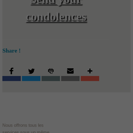
condolences
Share !
Nous offrons tous les
services sous un même