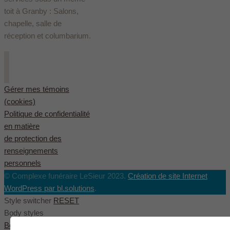
toit à Granby : Salons,
chapelle, salle de
réception et columbarium.
Gérer mes témoins
(cookies)
Politique de confidentialité
en matière
de protection des
renseignements
personnels
© Complexe funéraire LeSieur 2023.
Création de site Internet
WordPress par bl.solutions
.
Style switcher
RESET
Body styles
Boxed
Wide
Fullwide