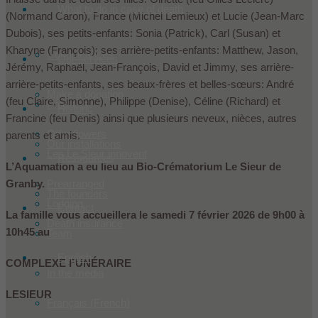
What to do in case of death
(Normand Caron), France (Michel Lemieux) et Lucie (Jean-Marc
Dubois), ses petits-enfants: Sonia (Patrick), Carl (Susan) et
Kharyne (François); ses arrière-petits-enfants: Matthew, Jason,
Condoleances
Our services
Jérémy, Raphaël, Jean-François, David et Jimmy, ses arrière-
arrière-petits-enfants, ses beaux-frères et belles-sœurs: André
Make a donation
(feu Claire, Simonne), Philippe (Denise), Céline (Richard) et
Products
Historic
Francine (feu Denis) ainsi que plusieurs neveux, nièces, autres
Offer flowers
parents et amis.
Our installations
Les Le Sieur innovent
Ressources
L’Aquamation a eu lieu au Bio-Crématorium Le Sieur de
Granby.
Prearranged
The founders
Lodging
Contact
La famille vous accueillera le samedi 7 février 2026 de 9h00 à
Death insurance
10h45 au
Team
English
COMPLEXE FUNÉRAIRE
In the media
LESIEUR
Français
(
French
)