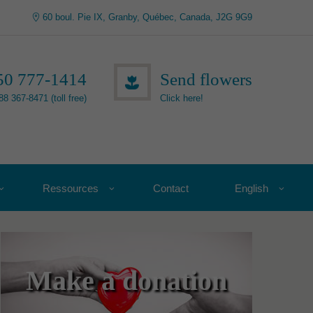
60 boul. Pie IX, Granby, Québec, Canada, J2G 9G9
50 777-1414
Send flowers
88 367-8471 (toll free)
Click here!
Ressources
Contact
English
Make a donation