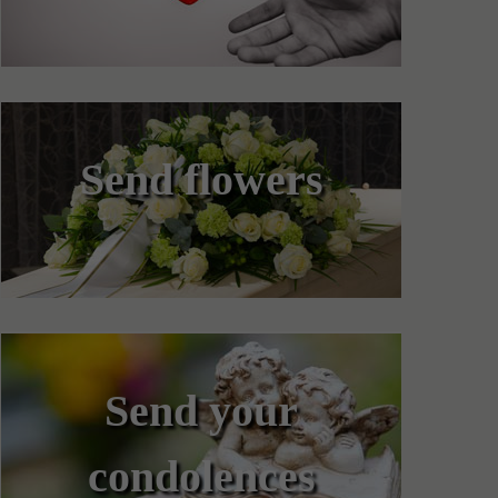
Send flowers
Send your
condolences