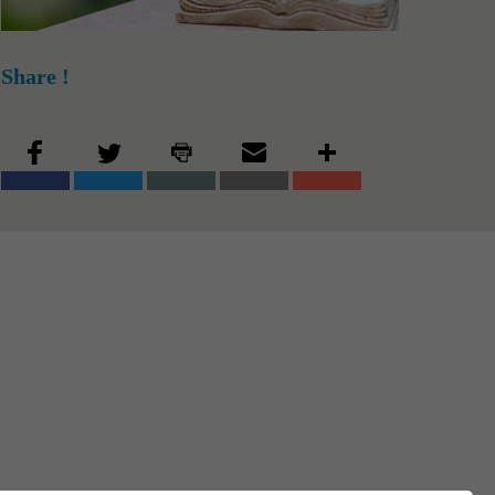
Share !