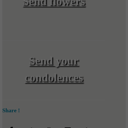
Send flowers
Send your
condolences
Share !