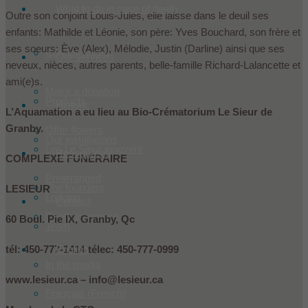
What to do in case of death
Outre son conjoint Louis-Jules, elle laisse dans le deuil ses
enfants: Mathilde et Léonie, son père: Yves Bouchard, son frère et
ses soeurs: Ève (Alex), Mélodie, Justin (Darline) ainsi que ses
Condoleances
Our services
neveux, nièces, autres parents, belle-famille Richard-Lalancette et
ami(e)s.
Make a donation
Products
Historic
L’Aquamation a eu lieu au Bio-Crématorium Le Sieur de
Granby.
Offer flowers
Our installations
Les Le Sieur innovent
Ressources
COMPLEXE FUNÉRAIRE
Prearranged
The founders
LESIEUR
Lodging
Contact
Death insurance
60 Boul. Pie IX, Granby, Qc
Team
English
tél: 450-777-1414 télec: 450-777-0999
In the media
www.lesieur.ca – info@lesieur.ca
Français
(
French
)