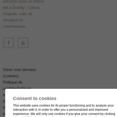
services sous un même
toit à Granby : Salons,
chapelle, salle de
réception et
columbarium.
Gérer mes témoins
(cookies)
Politique de
confidentialité en
matière
Consent to cookies
de protection des
This website uses cookies for its proper functioning and to analyze your
renseignements
interaction with it, in order to offer you a personalized and improved
personnels
experience. We will only use cookies if you give your consent by clicking