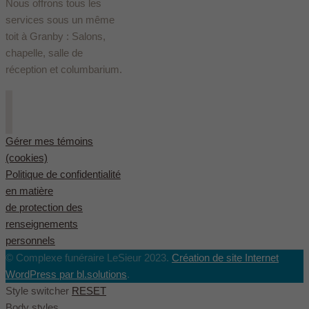
Nous offrons tous les
services sous un même
toit à Granby : Salons,
chapelle, salle de
réception et columbarium.
Gérer mes témoins
(cookies)
Politique de confidentialité
en matière
de protection des
renseignements
personnels
© Complexe funéraire LeSieur 2023.
Création de site Internet
WordPress par bl.solutions
.
Style switcher
RESET
Body styles