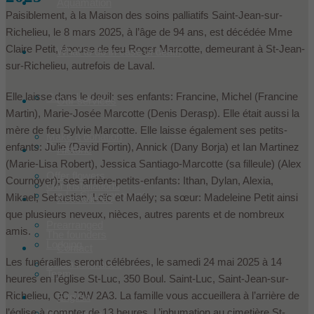
Aquamation
Paisiblement, à la Maison des soins palliatifs Saint-Jean-sur-
Richelieu, le 8 mars 2025, à l’âge de 94 ans, est décédée Mme
Claire Petit, épouse de feu Roger Marcotte, demeurant à St-Jean-
What to do in case of death
sur-Richelieu, autrefois de Laval.
Elle laisse dans le deuil: ses enfants: Francine, Michel (Francine
Condoleances
Our services
Martin), Marie-Josée Marcotte (Denis Derasp). Elle était aussi la
mère de feu Sylvie Marcotte. Elle laisse également ses petits-
Make a donation
Products
enfants: Julie (David Fortin), Annick (Dany Borja) et Ian Martinez
Historic
(Marie-Lisa Robert), Jessica Santiago-Marcotte (sa filleule) (Alex
Offer flowers
Cournoyer); ses arrière-petits-enfants: Ithan, Dylan, Alexia,
Our installations
Les Le Sieur innovent
Mikael, Sebastian, Loïc et Maély; sa sœur: Madeleine Petit ainsi
Ressources
que plusieurs neveux, nièces, autres parents et de nombreux
Prearranged
amis.
The founders
Lodging
Contact
Les funérailles seront célébrées, le samedi 24 mai 2025 à 14
Death insurance
Team
heures en l’église St-Luc, 350 Boul. Saint-Luc, Saint-Jean-sur-
Richelieu, QC J2W 2A3. La famille vous accueillera à l’arrière de
English
l’église à compter de 13 heures. L’inhumation au cimetière St-
In the media