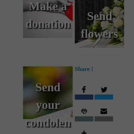
Make a
Send
donation
flowers
Share !
Send
your
condolen