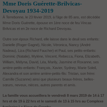
Mme Doris Guérette-Brilvicas-
Devoyau 1934-2019
À Terrebonne, le 23 févier 2019, à l’âge de 85 ans, est décédée
Mme Doris Guérette, épouse en 1ère noce de feu Vincas
Brilvicas et en 2e noce de Richard Devoyau.
Outre son époux Richard, elle laisse dans le deuil ses enfants:
Danielle (Roger Gagné), Nicole, Véronica, Nancy (André
Nadeau), Liza (Richard Faucher) et Paul, ses petits-enfants:
Dominic (Natalie), Mylène, Vincent, Rebecca, Fiona, Elizabeth,
William, Mélyna, David, Léa, Marily, Jasmine et Roxanne, ses
arrière-petits-enfants: François, Xavier, Sydney, Marie Soleil,
Alexandra et son arrière arrière-petits-fils: Tristan, son frère:
Camille (Suzanne) ainsi que plusieurs beaux-frères, belles-
sœurs, neveux, nièces, autres parents et amis.
La famille vous accueillera le vendredi 8 mars 2019 de 14 à 17
hrs et de 19 à 22 hrs et le samedi de 13 à 15 hrs au Complexe
funéraire Le Sieur de Granby.