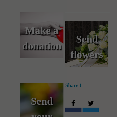
Make a
Send
donation
flowers
Share !
Send
your