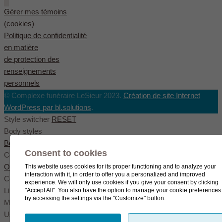
Gérer mes témoins
(cookies)
Politique de confidentialité
en matière
de protection des
renseignements
personnels
© Complexe funéraire LeSieur 2023.
Création de site Internet
WordPress par bl.solutions
.
Style switcher
RESET
Body styles
Boxed
Wide
Fullwide
Consent to cookies
Color scheme
Original
Blue
Green
This website uses cookies for its proper functioning and to analyze your
interaction with it, in order to offer you a personalized and improved
Color settings
experience. We will only use cookies if you give your consent by clicking
Link color
"Accept All". You also have the option to manage your cookie preferences
by accessing the settings via the "Customize" button.
Menu color
User color