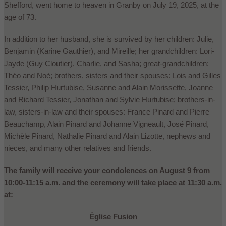
Shefford, went home to heaven in Granby on July 19, 2025, at the
age of 73.
In addition to her husband, she is survived by her children: Julie,
Benjamin (Karine Gauthier), and Mireille; her grandchildren: Lori-
Jayde (Guy Cloutier), Charlie, and Sasha; great-grandchildren:
Théo and Noé; brothers, sisters and their spouses: Lois and Gilles
Tessier, Philip Hurtubise, Susanne and Alain Morissette, Joanne
and Richard Tessier, Jonathan and Sylvie Hurtubise; brothers-in-
law, sisters-in-law and their spouses: France Pinard and Pierre
Beauchamp, Alain Pinard and Johanne Vigneault, José Pinard,
Michèle Pinard, Nathalie Pinard and Alain Lizotte, nephews and
nieces, and many other relatives and friends.
The family will receive your condolences on August 9 from
10:00-11:15 a.m. and the ceremony will take place at 11:30 a.m.
at:
Église Fusion