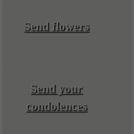
Send flowers
Send your
condolences