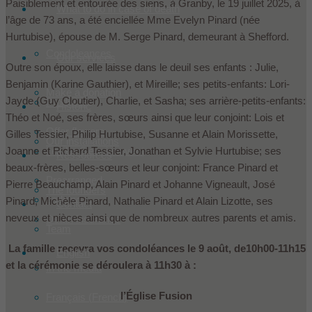
Paisiblement et entourée des siens, à Granby, le 19 juillet 2025, à
What to do in case of death
l’âge de 73 ans, a été enciellée Mme Evelyn Pinard (née
Hurtubise), épouse de M. Serge Pinard, demeurant à Shefford.
Condoleances
Our services
Outre son époux, elle laisse dans le deuil ses enfants : Julie,
Benjamin (Karine Gauthier), et Mireille; ses petits-enfants: Lori-
Make a donation
Jayde (Guy Cloutier), Charlie, et Sasha; ses arrière-petits-enfants:
Products
Historic
Théo et Noé, ses frères, sœurs ainsi que leur conjoint: Lois et
Offer flowers
Gilles Tessier, Philip Hurtubise, Susanne et Alain Morissette,
Our installations
Joanne et Richard Tessier, Jonathan et Sylvie Hurtubise; ses
Les Le Sieur innovent
Ressources
beaux-frères, belles-sœurs et leur conjoint: France Pinard et
Prearranged
Pierre Beauchamp, Alain Pinard et Johanne Vigneault, José
The founders
Lodging
Pinard, Michèle Pinard, Nathalie Pinard et Alain Lizotte, ses
Contact
neveux et nièces ainsi que de nombreux autres parents et amis.
Death insurance
Team
La famille recevra vos condoléances le 9 août, de10h00-11h15
English
et la cérémonie se déroulera à 11h30 à :
In the media
l’Église Fusion
Français
(
French
)