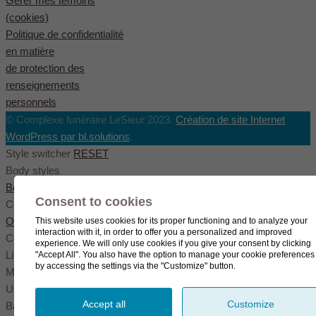
Gérer mes témoins
(cookies)
Politique de confidentialité
en matière
de protection des
renseignements
personnels
© Complexe funéraire LeSieur 2023.
Création de site Internet
WordPress par bl.solutions
.
Style switcher
RESET
Body styles
Boxed
Wide
Fullwide
Consent to cookies
Color scheme
Original
Blue
Green
This website uses cookies for its proper functioning and to analyze your
interaction with it, in order to offer you a personalized and improved
Color settings
experience. We will only use cookies if you give your consent by clicking
Link color
"Accept All". You also have the option to manage your cookie preferences
by accessing the settings via the "Customize" button.
Menu color
User color
Accept all
Customize
Background pattern