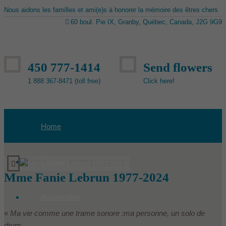
Nous aidons les familles et ami(e)s à honorer la mémoire des êtres chers
60 boul. Pie IX, Granby, Québec, Canada, J2G 9G9
450 777-1414
Send flowers
1 888 367-8471 (toll free)
Click here!
Home
Obituary
Mme Fanie Lebrun 1977-2024
Aquamation
«
Ma vie comme une trame sonore :
ma personne, un solo de
drum,