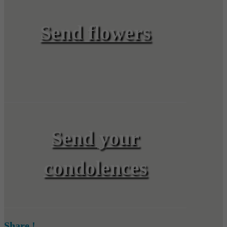
Send flowers
Send your
condolences
Share !