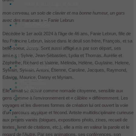
What to do in case of death
mon cerveau, un solo de clavier
et ma bonne humeur, un gars
avec des maracas
» – Fanie Lebrun
Condoleances
Our services
Décédée le 1er août 2024 à l’âge de 46 ans, Fanie Lebrun, fille de
Make a donation
feu Francine Lebrun, laisse dans le deuil son frère, François, et sa
Products
Historic
belle-soeur, Jenny. Sont aussi affligé.e.s par son départ, ses
ami.e.s : Sylvie, Jean-Sébastien, Lydia et Thomas, Aurélie et
Offer flowers
Our installations
Zéphirine, Richard et Valérie, Mélinda, Hélène, Guylaine, Helene,
Les Le Sieur innovent
Ressources
Sylvain, Sylvain, Antoni, Étienne, Caroline, Jacques, Raymond,
Edwige, Maurice, Danny et Myriam.
Prearranged
The founders
Lodging
Contact
Elle aimait se définir comme nomade citoyenne, sensible aux
Death insurance
gens comme à l’environnement et « câblée » différemment. Les
Team
voyages et les diverses formes de création lui ont ouvert la voie
English
d’un parcours atypique et fécond. Artiste multidisciplinaire curieuse
In the media
aux projets variés (blogues, expositions photo, zines, recueil de
textes, livret de citations
,
etc.), elle a mis en valeur la parole et le
Français
(
French
)
regard de l’Autre. Par ses animations, ses conférences, son