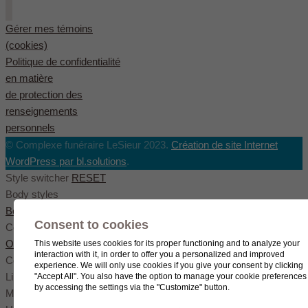
Gérer mes témoins
(cookies)
Politique de confidentialité
en matière
de protection des
renseignements
personnels
© Complexe funéraire LeSieur 2023.
Création de site Internet
WordPress par bl.solutions
.
Style switcher
RESET
Body styles
Boxed
Wide
Fullwide
Consent to cookies
Color scheme
Original
Blue
Green
This website uses cookies for its proper functioning and to analyze your
interaction with it, in order to offer you a personalized and improved
Color settings
experience. We will only use cookies if you give your consent by clicking
Link color
"Accept All". You also have the option to manage your cookie preferences
by accessing the settings via the "Customize" button.
Menu color