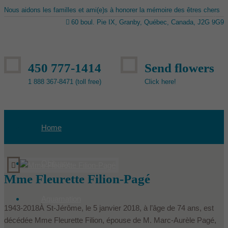
Nous aidons les familles et ami(e)s à honorer la mémoire des êtres chers
60 boul. Pie IX, Granby, Québec, Canada, J2G 9G9
450 777-1414
Send flowers
1 888 367-8471 (toll free)
Click here!
Home
Obituary
Mme Fleurette Filion-Pagé
Aquamation
1943-2018À St-Jérôme, le 5 janvier 2018, à l’âge de 74 ans, est
décédée Mme Fleurette Filion, épouse de M. Marc-Aurèle Pagé,