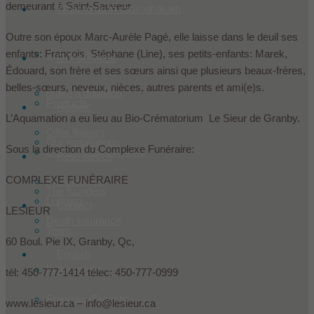
demeurant à Saint-Sauveur.
What to do in case of death
Outre son époux Marc-Aurèle Pagé, elle laisse dans le deuil ses
enfants: François, Stéphane (Line), ses petits-enfants: Marek,
Condoleances
Our services
Édouard, son frère et ses sœurs ainsi que plusieurs beaux-frères,
belles-sœurs, neveux, nièces, autres parents et ami(e)s.
Make a donation
Products
Historic
L’Aquamation a eu lieu au Bio-Crématorium Le Sieur de Granby.
Offer flowers
Our installations
Sous la direction du Complexe Funéraire:
Les Le Sieur innovent
Ressources
COMPLEXE FUNÉRAIRE
Prearranged
The founders
Lodging
Contact
LESIEUR
Death insurance
Team
60 Boul. Pie IX, Granby, Qc,
English
In the media
tél: 450-777-1414 télec: 450-777-0999
Français
(
French
)
www.lesieur.ca – info@lesieur.ca