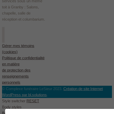
services sous un même
toit à Granby : Salons,
chapelle, salle de
réception et columbarium.
Gérer mes témoins
(cookies)
Politique de confidentialité
en matière
de protection des
renseignements
personnels
© Complexe funéraire LeSieur 2023.
Création de site Internet
WordPress par bl.solutions
.
Style switcher
RESET
Body styles
Boxed
Wide
Fullwide