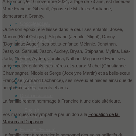
À Bromont, le 16 novembre 2024, à l’âge de 73 ans, est décédée
What to do in case of death
Mme Francine Gibeault, épouse de M. Jules Boulianne,
demeurant à Granby.
Condoleances
Our services
Outre son époux, elle laisse dans le deuil ses enfants; Josée,
Manon (Réal Ostiguy), Stéphane (Jennifer Slight), Danny
Make a donation
(Dominique Auger); ses petits-enfants: Mélanie, Jonathan,
Products
Historic
Jessyka, Samuel, Jason, Audrey, Bryan, Stéphane, Mylina, Léa-
Offer flowers
Jade, Noémie, Ayden, Carolina, Nathan, Mégane et Evan; ses
Our installations
arrière-petits-enfants; ses frères et sœurs: Michel (Christianne
Les Le Sieur innovent
Ressources
Champagne), Nicole et Serge (Jocelyne Martin) et sa belle-sœur
Prearranged
Françoise (Armand Lachance), ses neveux et nièces ainsi que de
The founders
Lodging
nombreux autres parents et amis.
Contact
Death insurance
Team
La famille rendra hommage à Francine à une date ultérieure.
English
Vos marques de sympathie par un don à la
Fondation de la
In the media
Maison au Diapason
Français
(
French
)
La famille tient à remercier le personnel des soins palliatifs du