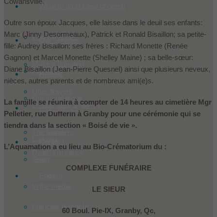
Cowansville.
What to do in case of death
Outre son époux Jacques, elle laisse dans le deuil ses enfants:
Marc (Jinny Desormeaux), Patrick et Ronald Bisaillon; sa petite-
Condoleances
Our services
fille: Audrey Bisaillon; ses frères : Richard Monette (Renée
Gagnon) et Marcel Monette (Shelley Maine) ; sa belle-sœur:
Make a donation
Diane Bisaillon (Jean-Pierre Quesnel) ainsi que plusieurs neveux,
Products
Historic
nièces, autres parents et de nombreux ami(e)s.
Offer flowers
Our installations
La famille se réunira à compter de 14 heures au cimetière Mgr
Les Le Sieur innovent
Ressources
Pelletier, rue Dufferin à Granby pour une cérémonie qui se
tiendra dans la section « Boisé de vie ».
Prearranged
The founders
Lodging
Contact
L’Aquamation a eu lieu au Bio-Crématorium du :
Death insurance
Team
COMPLEXE FUNÉRAIRE
English
In the media
LE SIEUR
Français
(
French
)
60 Boul. Pie-IX, Granby, Qc,