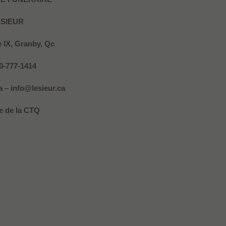
ESIEUR
e IX, Granby, Qc
50-777-1414
 – info@lesieur.ca
 de la CTQ