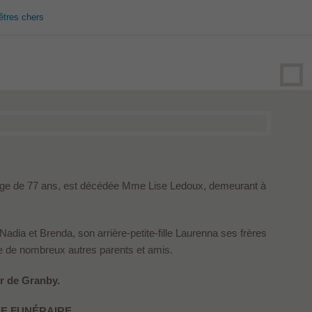
êtres chers
 l’âge de 77 ans, est décédée Mme Lise Ledoux, demeurant à
s Nadia et Brenda, son arrière-petite-fille Laurenna ses frères
ue de nombreux autres parents et amis.
r de Granby.
E FUNÉRAIRE