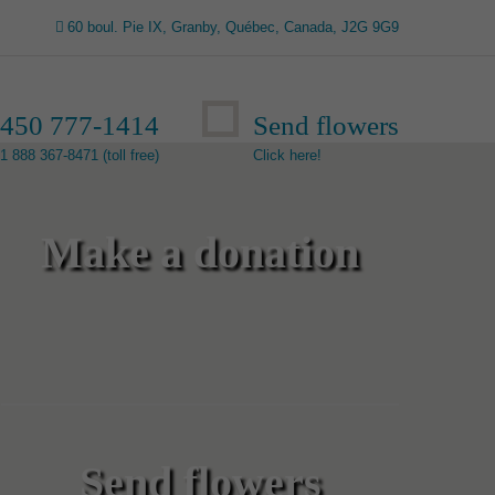
60 boul. Pie IX, Granby, Québec, Canada, J2G 9G9
450 777-1414
Send flowers
1 888 367-8471 (toll free)
Click here!
Make a donation
Send flowers