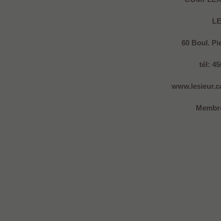
L
60 Boul. Pi
tél: 4
www.lesieur.ca
Membre