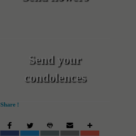
Send your
condolences
Share !