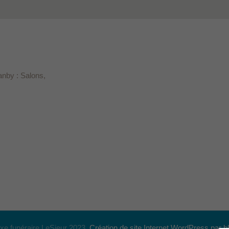
anby : Salons,
e funéraire LeSieur 2023.
Création de site Internet WordPress par bl