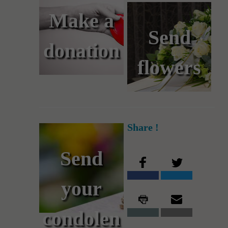
Make a
Send
donation
flowers
Share !
Send
your
condolen