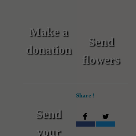
Make a
Send
donation
flowers
Share !
Send
your