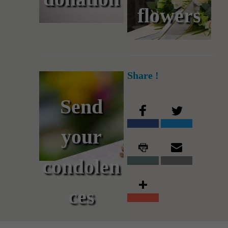
flowers
Share !
Send
your
condolen
ces