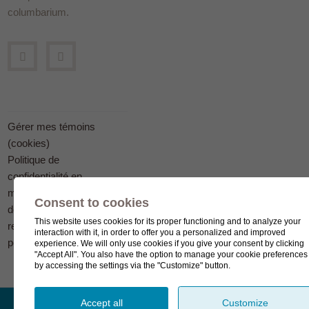
columbarium.
Gérer mes témoins
(cookies)
Politique de
confidentialité en
matière
Consent to cookies
de protection des
This website uses cookies for its proper functioning and to analyze your
renseignements
interaction with it, in order to offer you a personalized and improved
personnels
experience. We will only use cookies if you give your consent by clicking
"Accept All". You also have the option to manage your cookie preferences
by accessing the settings via the "Customize" button.
Accept all
Customize