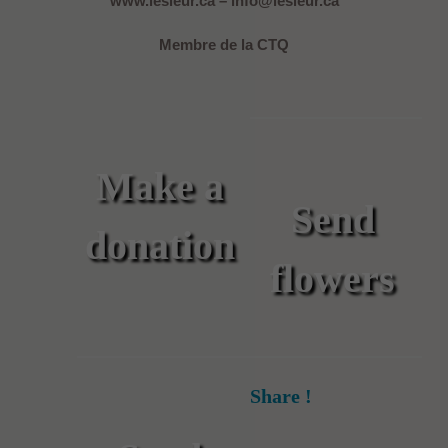
www.lesieur.ca – info@lesieur.ca
Membre de la CTQ
Make a
Send
donation
flowers
Share !