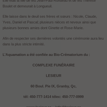
Elle était la fille de feu Jean-Paul Rondeau et de feu Thérèse
Boulet et demeurait à Longueuil.
Elle laisse dans le deuil ses frères et sœurs : Nicole, Claude,
Yves, Daniel et Pascal; plusieurs nièces et neveux ainsi que
plusieurs bonnes amies dont Ginette et Rose-Marie.
Afin de respecter ses dernières volontés une cérémonie aura lieu
dans la plus stricte intimité.
L’Aquamation a été confiée au Bio-Crématorium du :
COMPLEXE FUNÉRAIRE
LESIEUR
60 Boul. Pie IX, Granby, Qc,
tél: 450-777-1414 télec: 450-777-0999